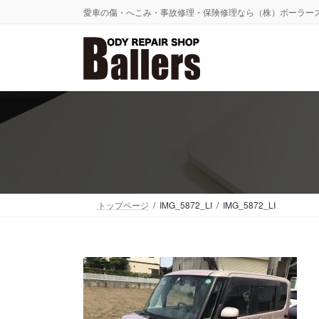
コ
ナ
愛車の傷・へこみ・事故修理・保険修理なら（株）ボーラー
ン
ビ
テ
ゲ
ン
ー
ツ
シ
へ
ョ
ス
ン
キ
に
ッ
移
プ
動
トップページ
IMG_5872_LI
IMG_5872_LI