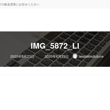
ズの板金塗装にお任せください
IMG_5872_LI
最
2020年6月23日
2020年6月23日
iwasakimitutune
終
更
新
日
時
: