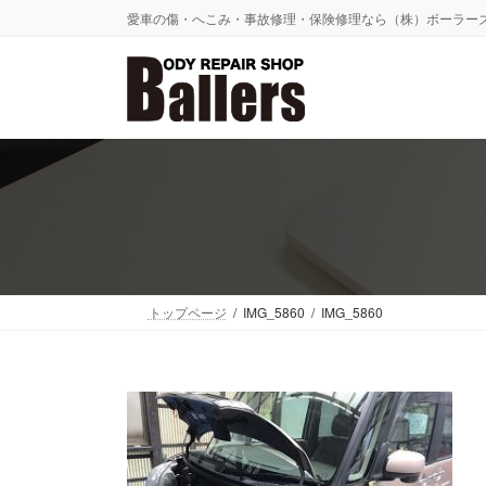
コ
ナ
愛車の傷・へこみ・事故修理・保険修理なら（株）ボーラー
ン
ビ
テ
ゲ
ン
ー
ツ
シ
へ
ョ
ス
ン
キ
に
ッ
移
プ
動
トップページ
IMG_5860
IMG_5860