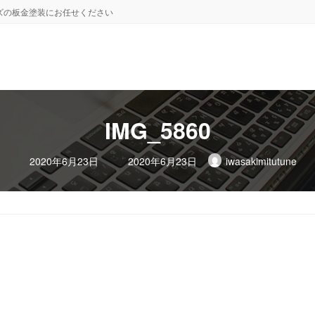
ズの板金塗装にお任せください
IMG_5860
最
2020年6月23日
2020年6月23日
iwasakimitutune
終
更
新
日
時
: